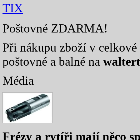
TIX
Poštovné ZDARMA!
Při nákupu zboží v celkové 
poštovné a balné na
walter
Média
Frézy a rytíři mají něco sp