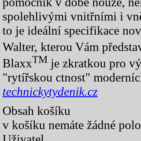
pomocník v době nouze, ně
spolehlivými vnitřními i vn
to je ideální specifikace no
Walter, kterou Vám předs
TM
Blaxx
je zkratkou pro vý
"rytířskou ctnost" moderní
technickytydenik.cz
Obsah košíku
v košíku nemáte žádné pol
Uživatel