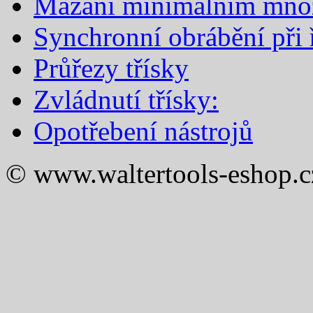
Mazání minimálním mno
Synchronní obrábění při ř
Průřezy třísky
Zvládnutí třísky:
Opotřebení nástrojů
© www.waltertools-eshop.c