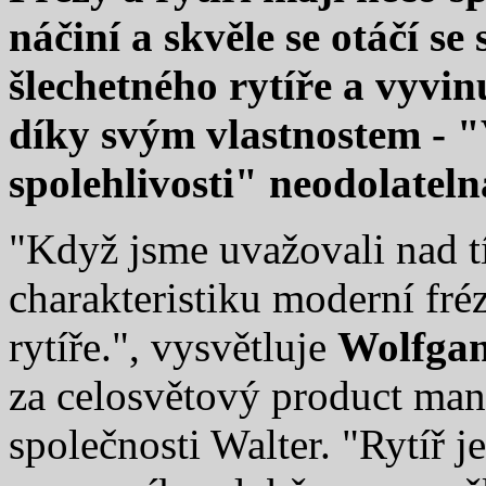
náčiní a skvěle se otáčí s
šlechetného rytíře a vyvin
díky svým vlastnostem - "
spolehlivosti" neodolateln
"Když jsme uvažovali nad tí
charakteristiku moderní fré
rytíře.", vysvětluje
Wolfgan
za celosvětový product man
společnosti Walter. "Rytíř 