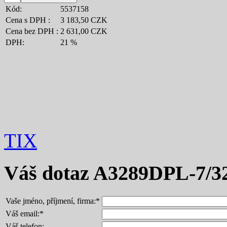
Kód:
5537158
Cena s DPH :
3 183,50 CZK
Cena bez DPH :
2 631,00 CZK
DPH:
21 %
TIX
Váš dotaz
A3289DPL-7/3
Vaše jméno, příjmení, firma:
*
Váš email:
*
Váš telefon: