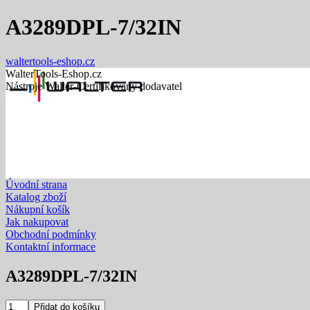
A3289DPL-7/32IN
waltertools-eshop.cz
WalterTools-Eshop.cz
Nástroje Walter-Certifikovaný dodavatel
Úvodní strana
Katalog zboží
Nákupní košík
Jak nakupovat
Obchodní podmínky
Kontaktní informace
A3289DPL-7/32IN