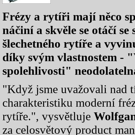
Frézy a rytíři mají něco sp
náčiní a skvěle se otáčí s
šlechetného rytíře a vyvin
díky svým vlastnostem - "
spolehlivosti" neodolateln
"Když jsme uvažovali nad tí
charakteristiku moderní fré
rytíře.", vysvětluje
Wolfgan
za celosvětový product man