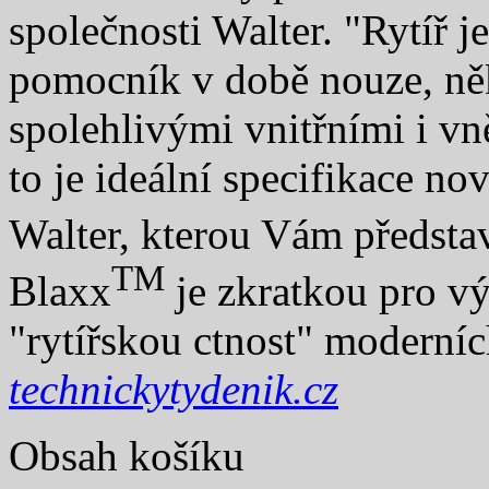
společnosti Walter. "Rytíř 
pomocník v době nouze, ně
spolehlivými vnitřními i vn
to je ideální specifikace no
Walter, kterou Vám předs
TM
Blaxx
je zkratkou pro vý
"rytířskou ctnost" moderní
technickytydenik.cz
Obsah košíku