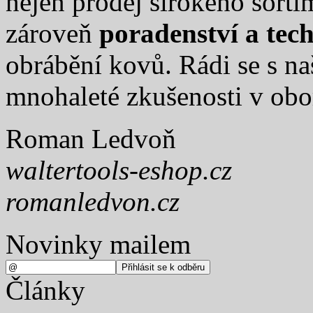
nejen prodej širokého sort
zároveň
poradenství a tec
obrábění kovů. Rádi se s na
mnohaleté zkušenosti v obo
Roman Ledvoň
waltertools-eshop.cz
romanledvon.cz
Novinky mailem
Články