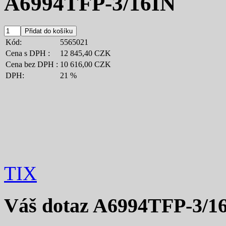
A6994TFP-3/16IN
Kód:
5565021
Cena s DPH :
12 845,40 CZK
Cena bez DPH :
10 616,00 CZK
DPH:
21 %
TIX
Váš dotaz
A6994TFP-3/1