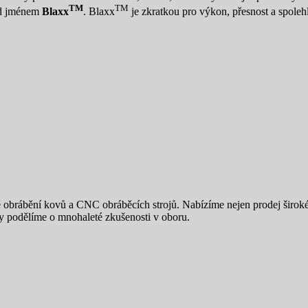
TM
TM
pod jménem
Blaxx
. Blaxx
je zkratkou pro výkon, přesnost a spoleh
é obrábění kovů a CNC obráběcích strojů. Nabízíme nejen prodej širok
ty podělíme o mnohaleté zkušenosti v oboru.