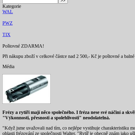
Kategorie
WAL
PWZ
TIX
Poštovné ZDARMA!
Při nákupu zboží v celkové částce nad 2 500,- Kč je poštovné a baln
Média
Frézy a rytíři mají něco společného. I fréza nese své náčiní a skv
"Výkonnosti, přesnosti a spolehlivosti" neodolatelná.
"Když jsme uvažovali nad tím, co nejlépe vystihuje charakteristiku mo
oblasti frézování ze společnosti Walter. "Rytíř je obecně znám jako u