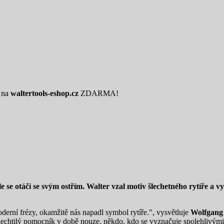
é na
waltertools-eshop.cz
ZDARMA!
ěle se otáčí se svým ostřím. Walter vzal motiv šlechetného rytíře a 
derní frézy, okamžitě nás napadl symbol rytíře.", vysvětluje
Wolfgang
šlechtilý pomocník v době nouze, někdo, kdo se vyznačuje spolehlivými v