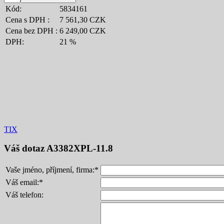
Kód:
5834161
Cena s DPH :
7 561,30 CZK
Cena bez DPH :
6 249,00 CZK
DPH:
21 %
TIX
Váš dotaz
A3382XPL-11.8
Vaše jméno, příjmení, firma:
*
Váš email:
*
Váš telefon: