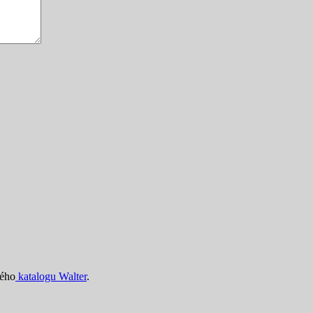
ného
katalogu Walter
.