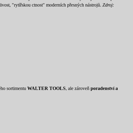
livost, "rytířskou ctnost" moderních přesných nástrojů.
Zdroj:
ého sortimentu
WALTER TOOLS
, ale zároveň
poradenství a