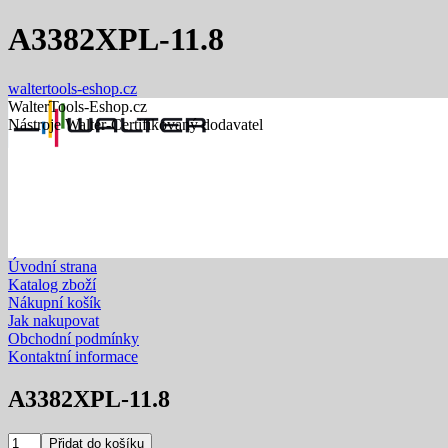
A3382XPL-11.8
waltertools-eshop.cz
WalterTools-Eshop.cz
Nástroje Walter-Certifikovaný dodavatel
Úvodní strana
Katalog zboží
Nákupní košík
Jak nakupovat
Obchodní podmínky
Kontaktní informace
A3382XPL-11.8