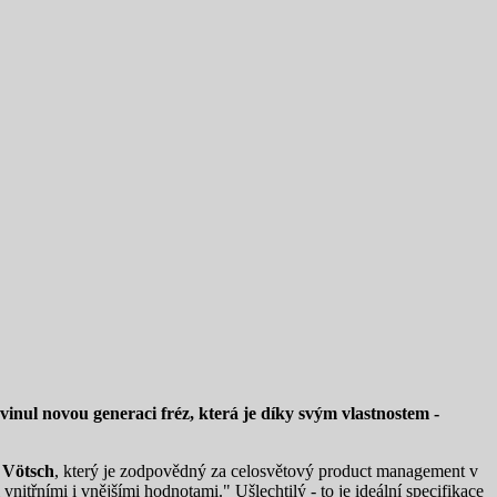
vyvinul novou generaci fréz, která je díky svým vlastnostem -
 Vötsch
, který je zodpovědný za celosvětový product management v
nitřními i vnějšími hodnotami." Ušlechtilý - to je ideální specifikace