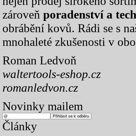
nejen prodej širokého sort
zároveň
poradenství a tec
obrábění kovů. Rádi se s na
mnohaleté zkušenosti v obo
Roman Ledvoň
waltertools-eshop.cz
romanledvon.cz
Novinky mailem
Články