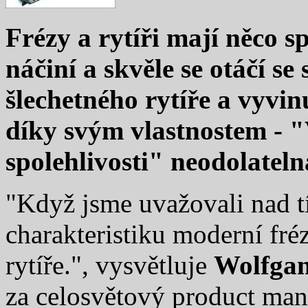
Frézy a rytíři mají něco sp
náčiní a skvěle se otáčí s
šlechetného rytíře a vyvin
díky svým vlastnostem - "
spolehlivosti" neodolateln
"Když jsme uvažovali nad tí
charakteristiku moderní fré
rytíře.", vysvětluje
Wolfgan
za celosvětový product man