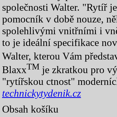
společnosti Walter. "Rytíř 
pomocník v době nouze, ně
spolehlivými vnitřními i vn
to je ideální specifikace no
Walter, kterou Vám předs
TM
Blaxx
je zkratkou pro vý
"rytířskou ctnost" moderní
technickytydenik.cz
Obsah košíku