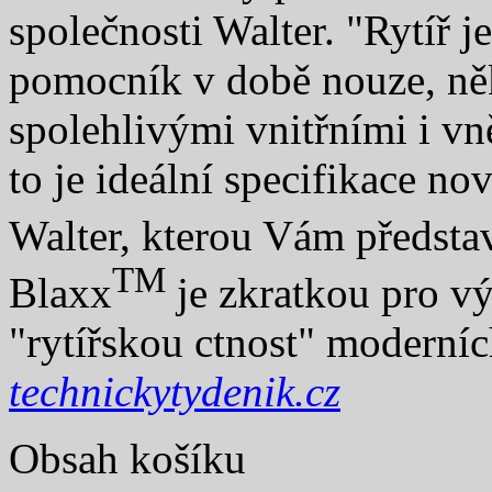
společnosti Walter. "Rytíř 
pomocník v době nouze, ně
spolehlivými vnitřními i vn
to je ideální specifikace no
Walter, kterou Vám předs
TM
Blaxx
je zkratkou pro vý
"rytířskou ctnost" moderní
technickytydenik.cz
Obsah košíku