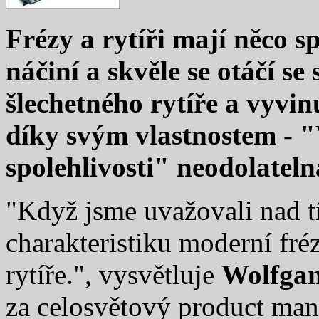
Frézy a rytíři mají něco sp
náčiní a skvěle se otáčí s
šlechetného rytíře a vyvin
díky svým vlastnostem - "
spolehlivosti" neodolateln
"Když jsme uvažovali nad tí
charakteristiku moderní fré
rytíře.", vysvětluje
Wolfgan
za celosvětový product man