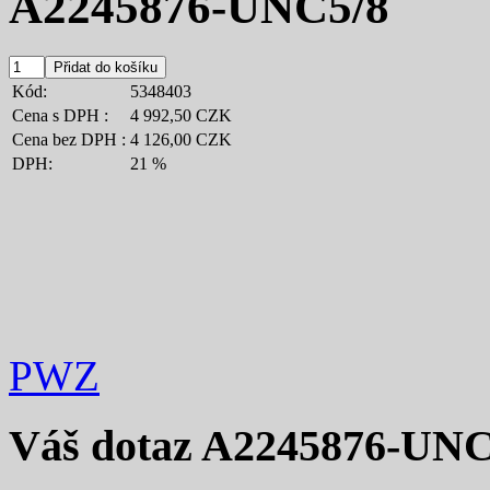
A2245876-UNC5/8
Kód:
5348403
Cena s DPH :
4 992,50 CZK
Cena bez DPH :
4 126,00 CZK
DPH:
21 %
PWZ
Váš dotaz
A2245876-UNC