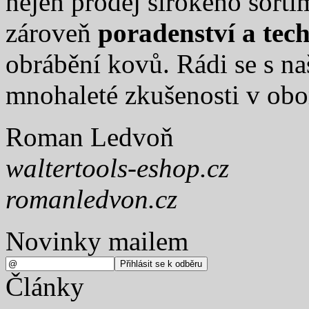
nejen prodej širokého sort
zároveň
poradenství a tec
obrábění kovů. Rádi se s na
mnohaleté zkušenosti v obo
Roman Ledvoň
waltertools-eshop.cz
romanledvon.cz
Novinky mailem
Články