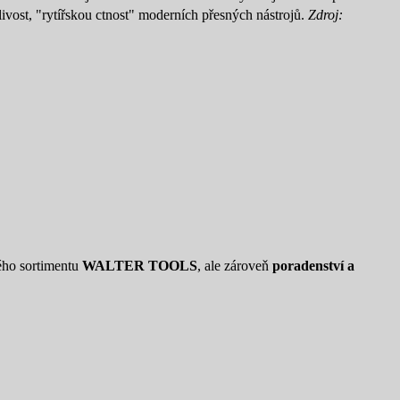
livost, "rytířskou ctnost" moderních přesných nástrojů.
Zdroj:
ého sortimentu
WALTER TOOLS
, ale zároveň
poradenství a