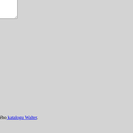
ného
katalogu Walter
.