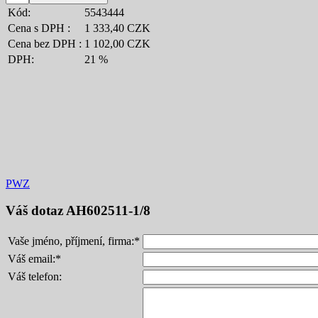
Kód:
5543444
Cena s DPH :
1 333,40 CZK
Cena bez DPH :
1 102,00 CZK
DPH:
21 %
PWZ
Váš dotaz
AH602511-1/8
Vaše jméno, příjmení, firma:
*
Váš email:
*
Váš telefon: