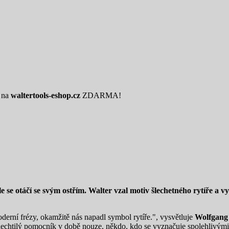
é na
waltertools-eshop.cz
ZDARMA!
ěle se otáčí se svým ostřím. Walter vzal motiv šlechetného rytíře a 
derní frézy, okamžitě nás napadl symbol rytíře.", vysvětluje
Wolfgang
šlechtilý pomocník v době nouze, někdo, kdo se vyznačuje spolehlivými v