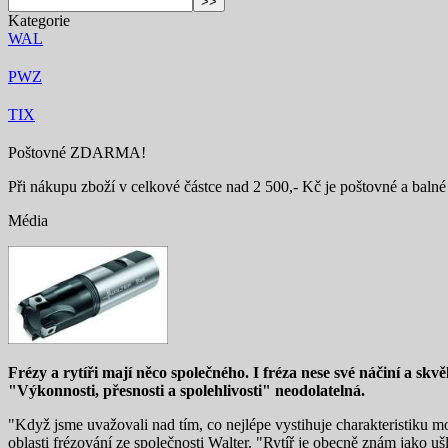
Kategorie
WAL
PWZ
TIX
Poštovné ZDARMA!
Při nákupu zboží v celkové částce nad 2 500,- Kč je poštovné a baln
Média
Frézy a rytíři mají něco společného. I fréza nese své náčiní a skv
"Výkonnosti, přesnosti a spolehlivosti" neodolatelná.
"Když jsme uvažovali nad tím, co nejlépe vystihuje charakteristiku mo
oblasti frézování ze společnosti Walter. "Rytíř je obecně znám jako u