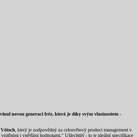
vyvinul novou generaci fréz, která je díky svým vlastnostem -
 Vötsch
, který je zodpovědný za celosvětový product management v
nitřními i vnějšími hodnotami." Ušlechtilý - to je ideální specifikace