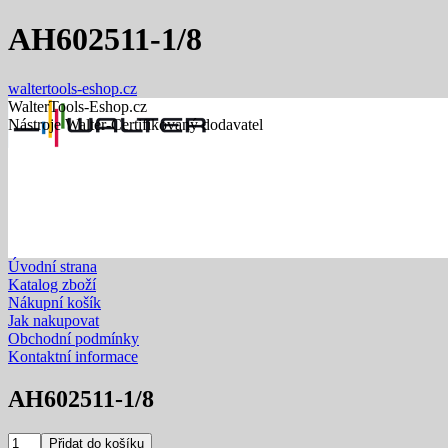
AH602511-1/8
waltertools-eshop.cz
WalterTools-Eshop.cz
Nástroje Walter-Certifikovaný dodavatel
Úvodní strana
Katalog zboží
Nákupní košík
Jak nakupovat
Obchodní podmínky
Kontaktní informace
AH602511-1/8