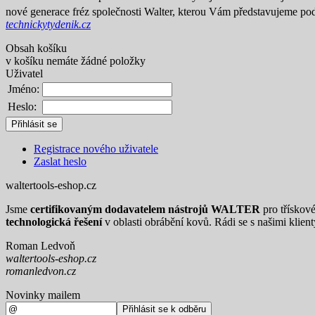
nové generace fréz společnosti Walter, kterou Vám představujeme 
technickytydenik.cz
Obsah košíku
v košíku nemáte žádné položky
Uživatel
Jméno:
Heslo:
Registrace nového uživatele
Zaslat heslo
waltertools-eshop.cz
Jsme
certifikovaným dodavatelem nástrojů WALTER
pro třískov
technologická řešení
v oblasti obrábění kovů. Rádi se s našimi klien
Roman Ledvoň
waltertools-eshop.cz
romanledvon.cz
Novinky mailem