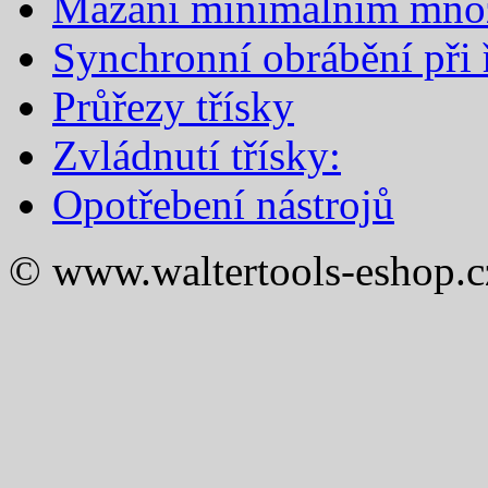
Mazání minimálním mno
Synchronní obrábění při ř
Průřezy třísky
Zvládnutí třísky:
Opotřebení nástrojů
© www.waltertools-eshop.c