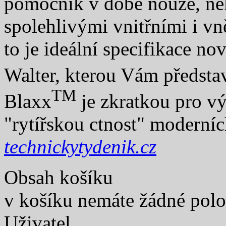
pomocník v době nouze, ně
spolehlivými vnitřními i vn
to je ideální specifikace no
Walter, kterou Vám předs
TM
Blaxx
je zkratkou pro vý
"rytířskou ctnost" moderní
technickytydenik.cz
Obsah košíku
v košíku nemáte žádné pol
Uživatel