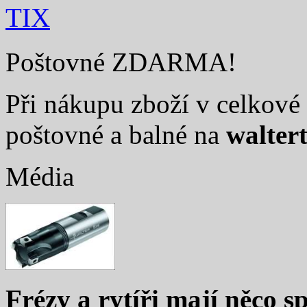
TIX
Poštovné ZDARMA!
Při nákupu zboží v celkové 
poštovné a balné na
walter
Média
Frézy a rytíři mají něco sp