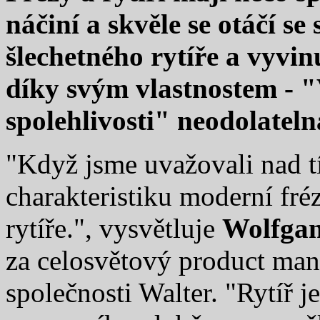
náčiní a skvěle se otáčí s
šlechetného rytíře a vyvin
díky svým vlastnostem - "
spolehlivosti" neodolateln
"Když jsme uvažovali nad tí
charakteristiku moderní fré
rytíře.", vysvětluje
Wolfgan
za celosvětový product man
společnosti Walter. "Rytíř 