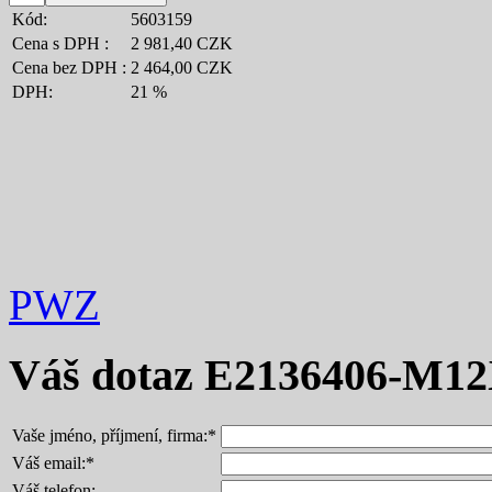
Kód:
5603159
Cena s DPH :
2 981,40 CZK
Cena bez DPH :
2 464,00 CZK
DPH:
21 %
PWZ
Váš dotaz
E2136406-M12
Vaše jméno, příjmení, firma:
*
Váš email:
*
Váš telefon: