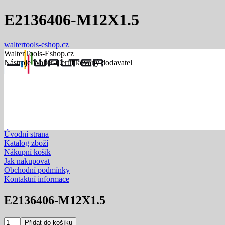
E2136406-M12X1.5
waltertools-eshop.cz
WalterTools-Eshop.cz
Nástroje Walter-Certifikovaný dodavatel
Úvodní strana
Katalog zboží
Nákupní košík
Jak nakupovat
Obchodní podmínky
Kontaktní informace
E2136406-M12X1.5