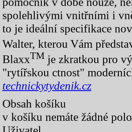
pomocník v době nouze, ně
spolehlivými vnitřními i vn
to je ideální specifikace no
Walter, kterou Vám předs
TM
Blaxx
je zkratkou pro vý
"rytířskou ctnost" moderní
technickytydenik.cz
Obsah košíku
v košíku nemáte žádné pol
Uživatel