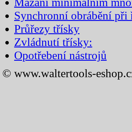
Mazání minimálním mno
Synchronní obrábění při ř
Průřezy třísky
Zvládnutí třísky:
Opotřebení nástrojů
© www.waltertools-eshop.c