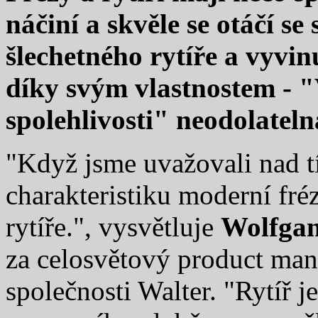
náčiní a skvěle se otáčí s
šlechetného rytíře a vyvin
díky svým vlastnostem - "
spolehlivosti" neodolateln
"Když jsme uvažovali nad tí
charakteristiku moderní fré
rytíře.", vysvětluje
Wolfgan
za celosvětový product man
společnosti Walter. "Rytíř 