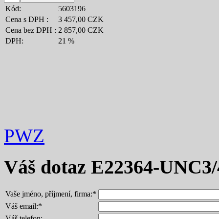
Kód:
5603196
Cena s DPH :
3 457,00 CZK
Cena bez DPH :
2 857,00 CZK
DPH:
21 %
PWZ
Váš dotaz
E22364-UNC3/
Vaše jméno, příjmení, firma:
*
Váš email:
*
Váš telefon: