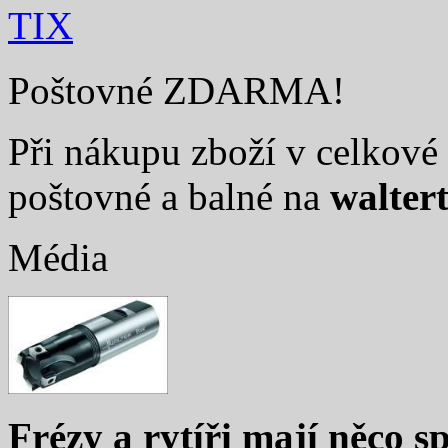
TIX
Poštovné ZDARMA!
Při nákupu zboží v celkové 
poštovné a balné na
walter
Média
Frézy a rytíři mají něco sp