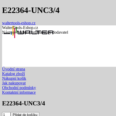
E22364-UNC3/4
waltertools-eshop.cz
WalterTools-Eshop.cz
Nástroje Walter-Certifikovaný dodavatel
Úvodní strana
Katalog zboží
Nákupní košík
Jak nakupovat
Obchodní podmínky
Kontaktní informace
E22364-UNC3/4