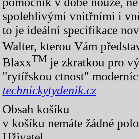
pomocník v době nouze, ně
spolehlivými vnitřními i vn
to je ideální specifikace no
Walter, kterou Vám předs
TM
Blaxx
je zkratkou pro vý
"rytířskou ctnost" moderní
technickytydenik.cz
Obsah košíku
v košíku nemáte žádné pol
Uživatel