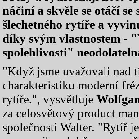
náčiní a skvěle se otáčí s
šlechetného rytíře a vyvin
díky svým vlastnostem - "
spolehlivosti" neodolateln
"Když jsme uvažovali nad tí
charakteristiku moderní fré
rytíře.", vysvětluje
Wolfgan
za celosvětový product man
společnosti Walter. "Rytíř 