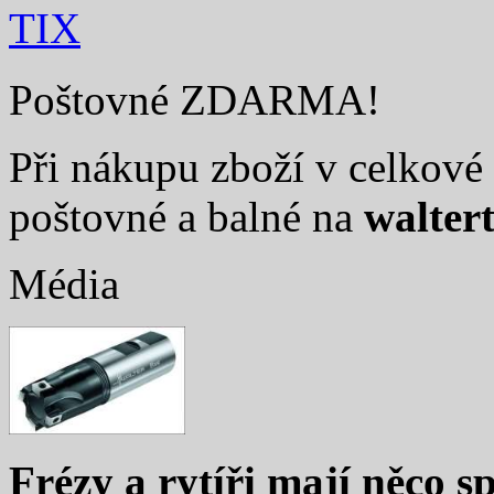
TIX
Poštovné ZDARMA!
Při nákupu zboží v celkové 
poštovné a balné na
walter
Média
Frézy a rytíři mají něco sp