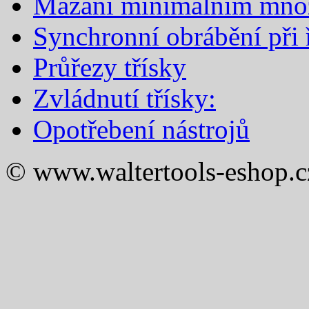
Mazání minimálním mno
Synchronní obrábění při ř
Průřezy třísky
Zvládnutí třísky:
Opotřebení nástrojů
© www.waltertools-eshop.c