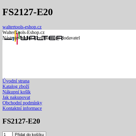
FS2127-E20
waltertools-eshop.cz
WalterTools-Eshop.cz
Nástroje Walter-Certifikovaný dodavatel
Úvodní strana
Katalog zboží
Nákupní košík
Jak nakupovat
Obchodní podmínky
Kontaktní informace
FS2127-E20